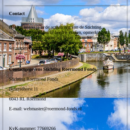
Contact
Heeft u interesse in de activiteiten van de Stichting,
wilt u actief bijdragen of heeft u vragen, opmerkingen
of suggesties? Dan horen wij graag van u. Stuur ons
uw gegevens via het onderstaande contactformulier en
we nemen contact met u op.
Contactgegevens Stichting Roermond Fonds
Stichting Roermond Fonds
Buizerdhorst 11
6043 RL Roermond
E-mail: webmaster@roermond-fonds.nl
KvK-nummer: 77669266