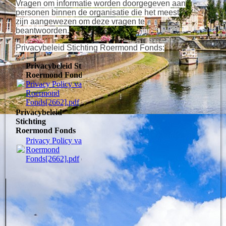
Vragen om informatie worden doorgegeven aan
personen binnen de organisatie die het meest
zijn aangewezen om deze vragen te
beantwoorden.
Privacybeleid Stichting Roermond Fonds:
Privacybeleid Stichting
Roermond Fonds
Privacy Policy van Stichting
Roermond
Fonds[2662].pdf
(158.09KB)
Privacybeleid
Stichting
Roermond Fonds
Privacy Policy van Stichting
Roermond
Fonds[2662].pdf
(158.09KB)